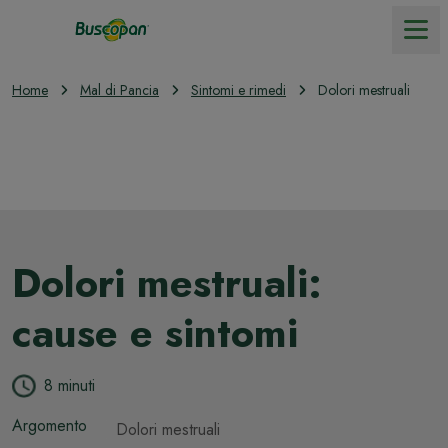
Home
Mal di Pancia
Sintomi e rimedi
Dolori mestruali
Prodotti
Mal di pancia
I nostri valori
Dolori mestruali:
cause e sintomi
8 minuti
Argomento
Dolori mestruali