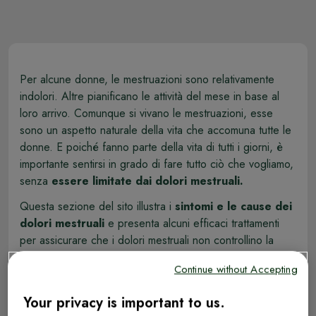
Per alcune donne, le mestruazioni sono relativamente
indolori. Altre pianificano le attività del mese in base al
loro arrivo. Comunque si vivano le mestruazioni, esse
sono un aspetto naturale della vita che accomuna tutte le
donne. E poiché fanno parte della vita di tutti i giorni, è
importante sentirsi in grado di fare tutto ciò che vogliamo,
senza
essere limitate dai dolori mestruali.
Questa sezione del sito illustra i
sintomi e le cause dei
dolori mestruali
e presenta alcuni efficaci trattamenti
per assicurare che i dolori mestruali non controllino la
nostra vita.
Continue without Accepting
Your privacy is important to us.