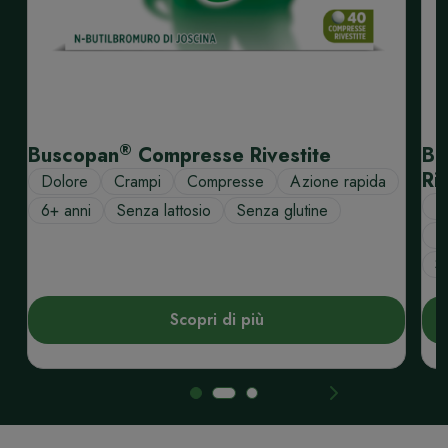
®
Buscopan
Compresse Rivestite
Bu
Ri
Dolore
Crampi
Compresse
Azione rapida
1
6+ anni
Senza lattosio
Senza glutine
D
S
Scopri di più