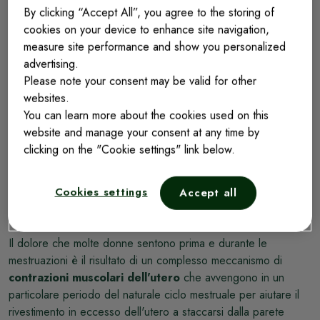
Sintomi
By clicking “Accept All”, you agree to the storing of
cookies on your device to enhance site navigation,
measure site performance and show you personalized
Ogni donna vive le mestruazioni in maniera del tutto
advertising.
personale. Tipicamente, i dolori mestruali si concentrano
Please note your consent may be valid for other
nell'
addome inferiore
. Alcune donne sentono dolore anche
websites.
nella parte inferiore della schiena (il cosiddetto "mal di reni"). I
You can learn more about the cookies used on this
dolori mestruali sono spesso accompagnati da
mal di testa,
website and manage your consent at any time by
affaticamento, gonfiore, irritabilità
e
maggiore
clicking on the "Cookie settings" link below.
sensibilità al dolore.
Cookies settings
Accept all
Cause
Il dolore che molte donne sentono prima e durante le
mestruazioni è il risultato di un complesso meccanismo di
contrazioni muscolari dell'utero
che avvengono in un
particolare periodo del naturale ciclo mestruale per aiutare il
rivestimento in eccesso dell'utero a staccarsi dalla parete