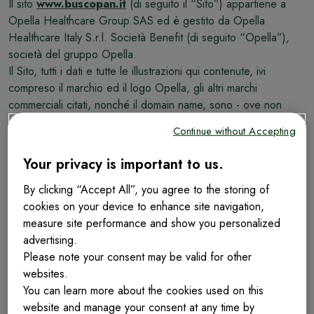
Il sito
www.buscopan.it
(di seguito il “Sito”) appartiene a
Opella Healthcare Group SAS ed è gestito da Opella
Healthcare Italy S.r.l. Società Benefit (di seguito “Opella”),
società del gruppo Opella.
Il Sito, tutti i dati e tutte le illustrazioni qui contenute, ivi
compreso il marchio ed il logo Opella, gli altri marchi
commerciali citati, nonché il domain name, sono - ove non
diversamente indicato - di esclusiva proprietà di Opella o dei
Continue without Accepting
soggetti che verranno di volta in volta indicati e che hanno
attribuito a Opella il diritto di utilizzo.
Your privacy is important to us.
Ai sensi della normativa in materia di diritto d'autore, non può
essere fatto alcun uso dei contenuti presenti nel Sito da parte
By clicking “Accept All”, you agree to the storing of
di terzi senza il preventivo consenso scritto dei relativi titolari.
cookies on your device to enhance site navigation,
E' espressamente vietata la riproduzione, con qualsiasi mezzo,
measure site performance and show you personalized
anche elettronico, dei contenuti, nonché eventuali operazioni
advertising.
di modifica, pubblicazione, traduzione, trasmissione,
Please note your consent may be valid for other
distribuzione o caricamento, in modo totale o parziale. Le sole
websites.
copie autorizzate sono solo quelle destinate esclusivamente
You can learn more about the cookies used on this
ad uso privato e personale, con espressa esclusione dell’uso
website and manage your consent at any time by