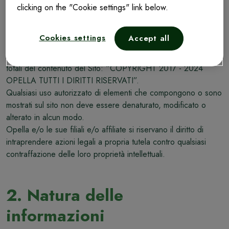
con qualsiasi finalità commerciale.
clicking on the "Cookie settings" link below.
L'accesso al Sito non implica pertanto alcun diritto a copiare o
a utilizzare copyright o proprietà intellettuali contenute nel Sito
Cookies settings
Accept all
stesso.
La nota seguente deve comparire su tutte le copie parziali o
totali del contenuto del Sito: “COPYRIGHT 2017 - 2024
OPELLA TUTTI I DIRITTI RISERVATI”.
Qualsiasi uso autorizzato di elementi che compongono o sono
mostrati sul sito non deve essere denaturato, modificato o
alterato in alcun modo.
Opella e/o le sue filiali e/o affiliate si riservano il diritto di
intraprendere azioni legali a propria tutela contro qualsiasi
contraffazione delle loro proprietà intellettuali.
2. Natura delle
informazioni