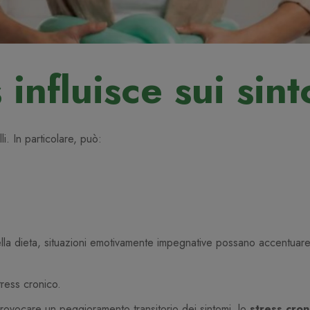
 influisce sui sin
lli. In particolare, può:
lla dieta, situazioni emotivamente impegnative possano accentuar
stress cronico.
rovocare un peggioramento transitorio dei sintomi, lo
stress cron