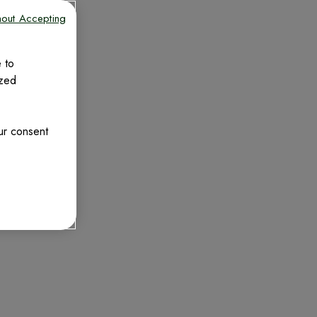
hout Accepting
 to
ized
ur consent