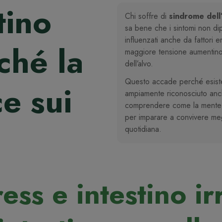
tino
Chi soffre di
sindrome dell’
sa bene che i sintomi non d
influenzati anche da fattori e
rché la
maggiore tensione aumentino 
dell’alvo.
Questo accade perché esist
ce sui
ampiamente riconosciuto anch
comprendere come la mente in
per imparare a convivere megli
quotidiana.
ress e intestino i