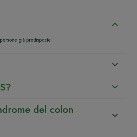
le persone già predisposte.
BS?
sindrome del colon