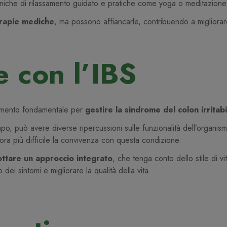
ecniche di rilassamento guidato e pratiche come yoga o meditazion
terapie mediche
, ma possono affiancarle, contribuendo a migliorare
 con l’IBS
 elemento fondamentale per
gestire la sindrome del colon irritab
mpo, può avere diverse ripercussioni sulle funzionalità dell’organi
cora più difficile la convivenza con questa condizione.
ttare un approccio integrato
, che tenga conto dello stile di v
dei sintomi e migliorare la qualità della vita.