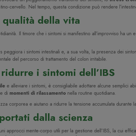
estino-cervello. Nel tempo, questa condizione può rendere l’intesti
 qualità della vita
ianità. Il timore che i sintomi si manifestino all’improvviso ha un eff
s peggiora i sintomi intestinali e, a sua volta, la presenza dei sint
ale del percorso di ​trattamento del colon irritabile.
ridurre i sintomi dell’IBS
ile
e alleviare i sintomi, è consigliabile adottare alcune semplici abi
ne di
momenti di rilassamento
nella routine quotidiana.
za corporea e aiutano a ridurre la tensione accumulata durante l
ortati dalla scienza
 approcci mente-corpo utili per la gestione dell’IBS, la cui efficaci