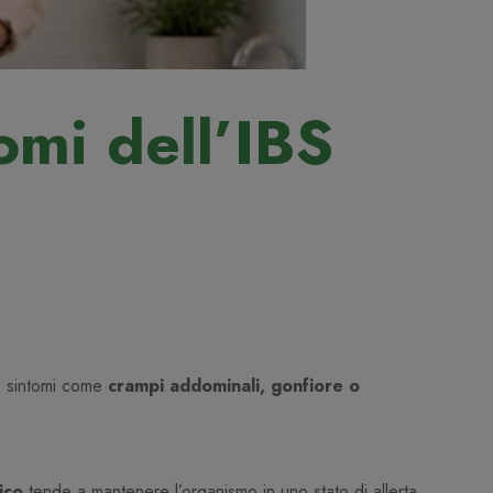
tomi dell’IBS
e sintomi come
crampi addominali, gonfiore o
ico
tende a mantenere l’organismo in uno stato di allerta