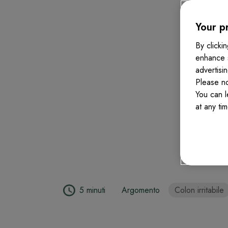
Your pr
By clicki
enhance 
advertisi
Please no
You can 
at any ti
5 minuti
Argomento
Colon irritabile