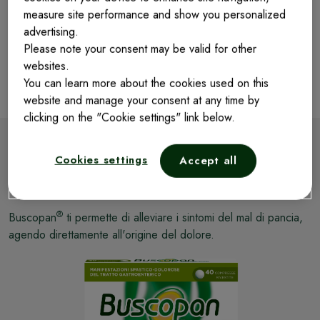
measure site performance and show you personalized
advertising.
Sentirsi meglio durante una riunione stressante.
God
Please note your consent may be valid for other
panc
websites.
You can learn more about the cookies used on this
website and manage your consent at any time by
clicking on the "Cookie settings" link below.
®
Buscopan
esperto del mal
Cookies settings
Accept all
di pancia.
®
Buscopan
ti permette di alleviare i sintomi del mal di pancia,
agendo direttamente all'origine del dolore.