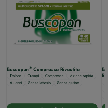
®
Buscopan
Compresse Rivestite
Bu
Ri
Dolore
Crampi
Compresse
Azione rapida
1
6+ anni
Senza lattosio
Senza glutine
D
S